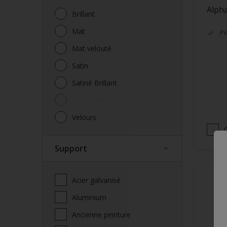
Alpha
Brillant
Mat
Pe
Mat velouté
Satin
Satiné Brillant
Satiné Mat
Velours
Support
Acier galvanisé
Aluminium
Ancienne peinture