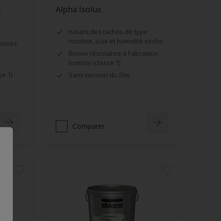
s
Alpha Isolux
Isolant des taches de type
nicotine, suie et humidité sèche
 zones
Bonne résistance à l'abrasion
humide (classe 1)
se 1)
Sans tension du film
Comparer