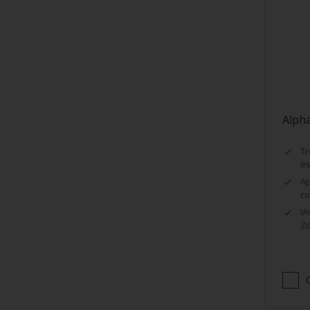
Encadrement de fenêtres
Façades
Faïence
Fenêtres
Fibre de Verre
Alph
Grillage
Huisseries
Tr
es
Lambris
Ap
Maçonnerie (ciment, béton...)
co
IA
Murs
Zo
Métaux
Métaux ferreux
Métaux non-ferreux
Papier peints