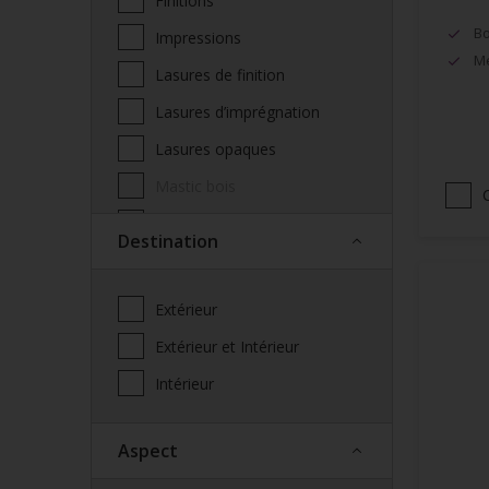
Finitions
Bo
Impressions
Mé
Lasures de finition
Lasures d’imprégnation
Lasures opaques
Mastic bois
Produits complémentaires
Destination
façade
Saturateur
Extérieur
Spécialités
Extérieur et Intérieur
Vernis
Intérieur
Vitrificateur
Aspect