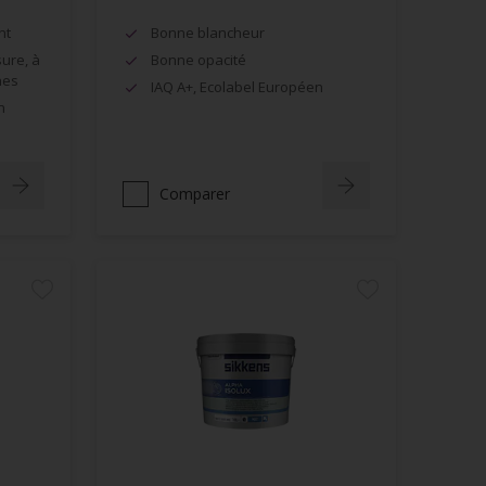
nt
Bonne blancheur
sure, à
Bonne opacité
hes
IAQ A+, Ecolabel Européen
n
Comparer