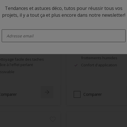
Tendances et astuces déco, tutos pour réussir tous vos
projets, il y a tout ça et plus encore dans notre newsletter!
 Rezisto Easy Clean
Alpha BL Velours
enter-your-email
Velouté
Excellente opacité, grande
blancheur
mite la pénétration des
lissures à la surface du film
Bonne résistance aux
frottements humides
ttoyage facile des taches
âce à l'effet perlant
Confort d'application
ssivable
Comparer
Comparer