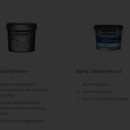
a SanoProtex
Alpha Classic Velours
pêche activement le
Bonne opacité
veloppement des bactéries,
Bonne blancheur
ssivable
IAQ A+, Ecolabel Européen
ficacité antibactérienne
intenue après nettoyage
pété
and confort d'application