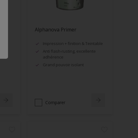
Alphanova Primer
Impression + finition & Teintable
Anti flash-rusting, excellente
adhérence
Grand pouvoir isolant
Comparer