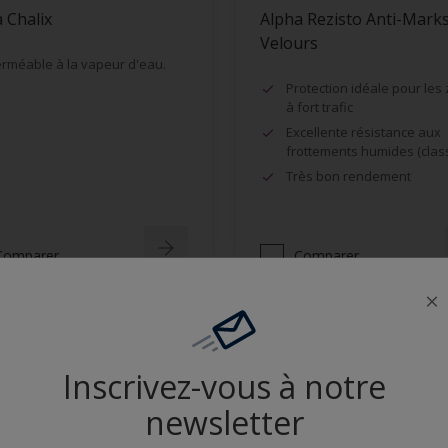
 Chalix
Alpha Rezisto Anti-Mark
Velours
rméable à la vapeur d'eau.
Protection idéale pour les
à fort trafic
Excellente résistance aux
frottements humides (clas
Très bon rendement
Comparer
Comparer
Inscrivez-vous à notre
newsletter