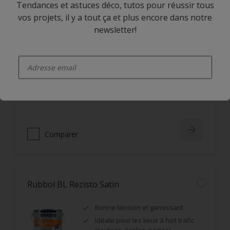
Tendances et astuces déco, tutos pour réussir tous
vos projets, il y a tout ça et plus encore dans notre
newsletter!
Cetol HLS Plus
enter-your-email
Bon pouvoir pénétrant, utilisable
en système impression-finition qui
ne s’écaille pas
Très bonne résistance au U.V.
Comparer
Rubbol BL Rezisto Satin
Bonne tension et garnissant
Idéale pour les lieux à fort trafic