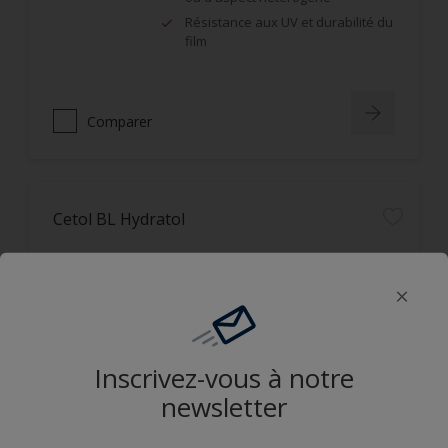
Résistance aux UV et durabilité du
film
Comparer
Cetol BL Hydratol
Application horizontale et verticale
Non filmogène, ne s'écaille pas
Imprégnation en profondeur,
bonne protection UV
Inscrivez-vous à notre
newsletter
Comparer