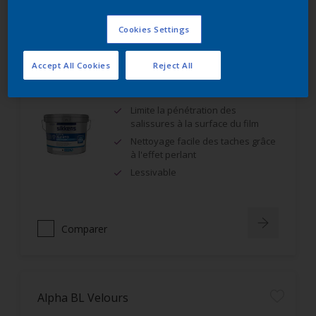
Comparer
Cookies Settings
Accept All Cookies
Reject All
Alpha Rezisto Easy Clean Mat Velouté
Limite la pénétration des
salissures à la surface du film
Nettoyage facile des taches grâce
à l'effet perlant
Lessivable
Comparer
Alpha BL Velours