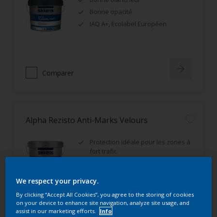
Bonne opacité
IAQ A+, Ecolabel Européen
Comparer
Alpha Rezisto Anti-Marks Velours
Protection idéale pour les zones à
fort trafic
Excellente résistance aux
frottements humides (classe 1)
We respect your privacy.
Très bon rendement
By clicking “Accept All Cookies”, you agree to the storing of cookies
on your device to enhance site navigation, analyze site usage, and
assist in our marketing efforts.
Info