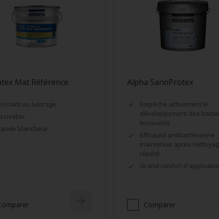
atex Mat Référence
Alpha SanoProtex
sistant au lustrage
Empêche activement le
développement des bactér
ssivable
lessivable
ande blancheur
Efficacité antibactérienne
maintenue après nettoya
répété
Grand confort d'applicatio
Comparer
Comparer