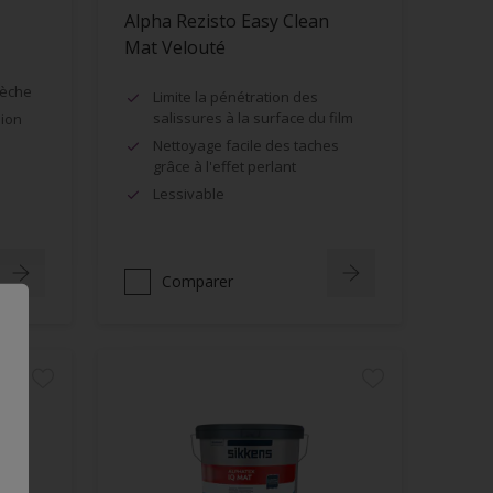
Alpha Rezisto Easy Clean
Mat Velouté
sèche
Limite la pénétration des
salissures à la surface du film
sion
Nettoyage facile des taches
grâce à l'effet perlant
Lessivable
Comparer