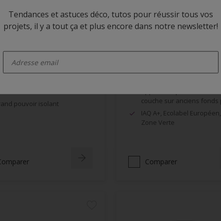
Tendances et astuces déco, tutos pour réussir tous vos
projets, il y a tout ça et plus encore dans notre newsletter!
anova Primer
Alpha BL Mat Uno
enter-your-email
pression + finition & Teintable
Très bonne opacité, bel a
esthétique
ti flash-rusting, excellente
dhérence
Application possible en un
couche sur anciens fonds 
and pouvoir isolant
IAQ A+, Ecolabel Européen,
Zone Verte
Comparer
Comparer