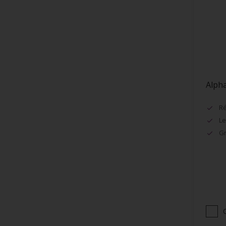
Encadrement de fenêtres
Façades
Faïence
Fenêtres
Fibre de Verre
Alph
Grillage
Huisseries
Ré
Le
Lambris
Gr
Maçonnerie (ciment, béton...)
Murs
Métaux
Métaux ferreux
Métaux non-ferreux
Papier peints