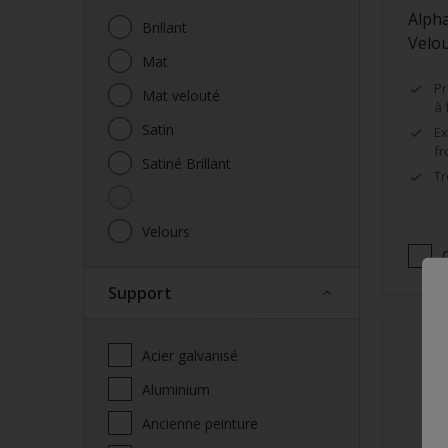
Alpha
Brillant
Velo
Mat
Pr
Mat velouté
à 
Satin
Ex
fr
Satiné Brillant
Tr
Satiné Mat
Velours
Support
Acier galvanisé
Aluminium
Ancienne peinture