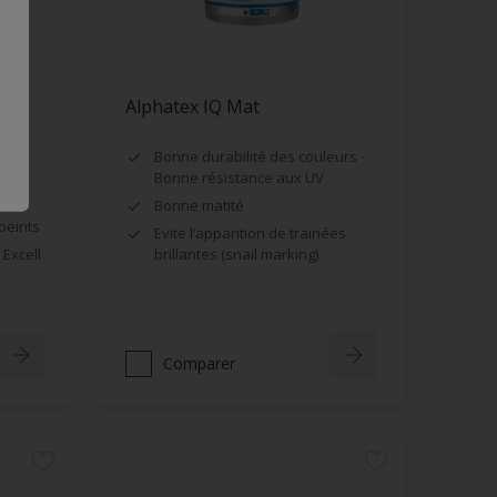
Alphatex IQ Mat
spect
Bonne durabilité des couleurs -
Bonne résistance aux UV
e
Bonne matité
peints
Evite l’apparition de trainées
 Excell
brillantes (snail marking)
Comparer