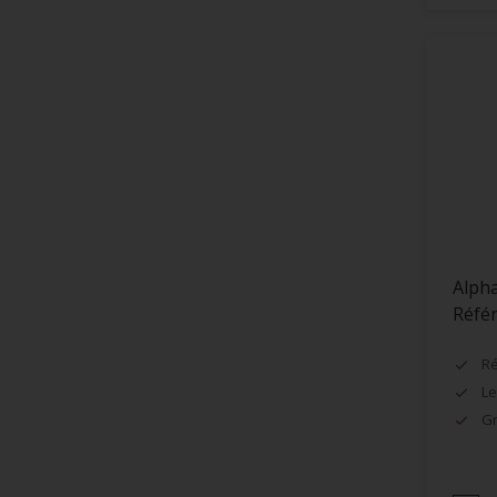
Pergola
Pierre
Pierreux
Plafonds
Plastiques
Plinthes
Plâtre
Alpha
Portail
Réfé
Portes
Ré
Portes ou cadres métalliques
Le
PVC
Gr
Radiateurs
Rampes