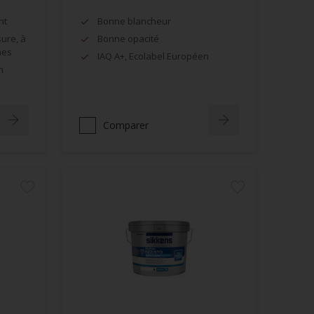
nt
Bonne blancheur
sure, à
Bonne opacité
hes
IAQ A+, Ecolabel Européen
n
Comparer