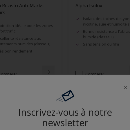
 Rezisto Anti-Marks
Alpha Isolux
urs
Isolant des taches de type
nicotine, suie et humidité 
otection idéale pour les zones
fort trafic
Bonne résistance à l'abra
humide (classe 1)
cellente résistance aux
ottements humides (classe 1)
Sans tension du film
ès bon rendement
Comparer
Comparer
Inscrivez-vous à notre
newsletter