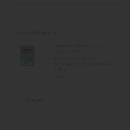
Redox AK Ferrotop
Multicouche: primaire, sous-
couche, finition
Bon pouvoir mouillant et
garnissant , Bonne résistance à la
coulure
IAQ A+
Comparer
Wapex 660
Peinture multicouche pour sols et
murs nécessitant une résistance