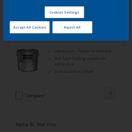
Comparer
Cookies Settings
Accept All Cookies
Reject All
Alphanova Primer
Impression + finition & Teintable
Anti flash-rusting, excellente
adhérence
Grand pouvoir isolant
Comparer
Alpha BL Mat Uno