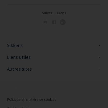
Suivez Sikkens
Sikkens
A propos de Sikkens
Liens utiles
Contactez nous
Ouvrir un magasin PASS
Autres sites
Trimetal
Sikkens Solutions
Polyfilla Pro
Wiki Peinture
Développement durable
Où jeter son pot de peinture ?
Politique en matière de cookies