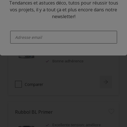
Comparer
Tendances et astuces déco, tutos pour réussir tous
vos projets, il y a tout ça et plus encore dans notre
newsletter!
Rubbol BL Unifill
enter-your-email
Teintable
Bon garnissant et très bonne
couverture des arêtes
Bonne adhérence
Comparer
Rubbol BL Primer
Excellente tension: améliore