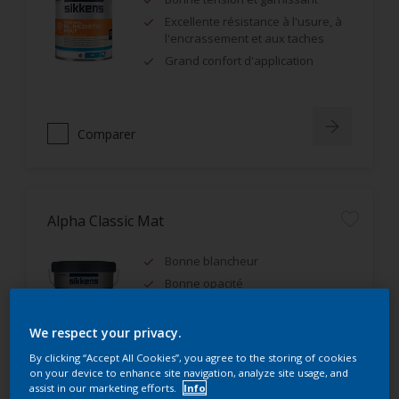
Excellente résistance à l'usure, à
l'encrassement et aux taches
Grand confort d'application
Comparer
Alpha Classic Mat
Bonne blancheur
Bonne opacité
IAQ A+, Ecolabel Européen
We respect your privacy.
By clicking “Accept All Cookies”, you agree to the storing of cookies
on your device to enhance site navigation, analyze site usage, and
assist in our marketing efforts.
Info
Comparer