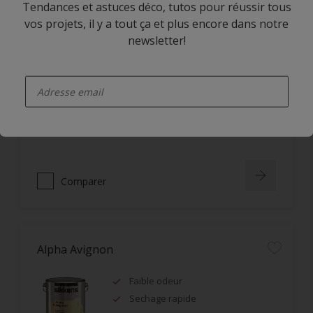
Tendances et astuces déco, tutos pour réussir tous
vos projets, il y a tout ça et plus encore dans notre
Alpha Rezisto Easy Clean Satin
newsletter!
Limite la pénétration des
enter-your-email
salissures à la surface du film
Nettoyage facile des taches grâce
à l'effet perlant
Lessivable
Comparer
Alpha Avignon
Faible odeur
Sechage rapide