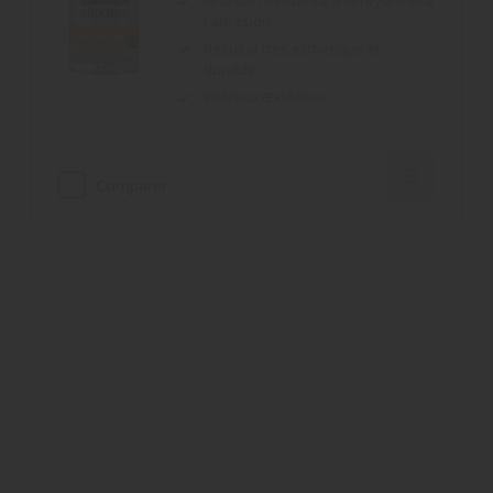
Intérieur/Extérieur
Comparer
Rubbol Satura
Nouvelle formule : amélioration du
niveau de blancheur et
ralentissement du jaunissement
dans le temps
Résultat très esthétique
Très grande résistance à la rayure
Comparer