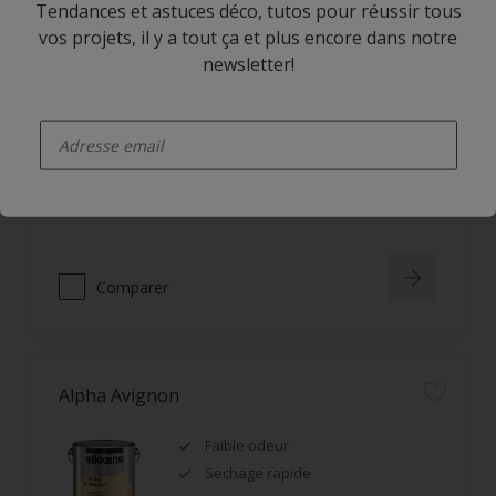
Tendances et astuces déco, tutos pour réussir tous
vos projets, il y a tout ça et plus encore dans notre
Alpha Rezisto Easy Clean Satin
newsletter!
Limite la pénétration des
enter-your-email
salissures à la surface du film
Nettoyage facile des taches grâce
à l'effet perlant
Lessivable
Comparer
Alpha Avignon
Faible odeur
Sechage rapide