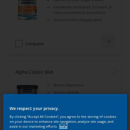
Excellente résistance à l'usure, à
l'encrassement et aux taches
Grand confort d'application
Comparer
Alpha Classic Mat
Bonne blancheur
Bonne opacité
IAQ A+, Ecolabel Européen
We respect your privacy.
By clicking “Accept All Cookies”, you agree to the storing of cookies
on your device to enhance site navigation, analyze site usage, and
assist in our marketing efforts.
Info
Comparer