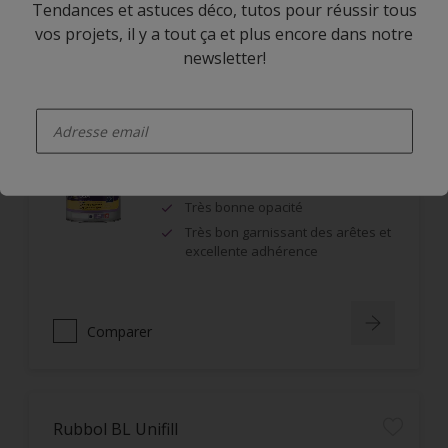
Tendances et astuces déco, tutos pour réussir tous
Comparer
vos projets, il y a tout ça et plus encore dans notre
newsletter!
enter-your-email
Rubbol DSA
Monoproduit : impression et
finition
Très bonne opacité
Très bon garnissant des arêtes et
excellente adhérence
Comparer
Rubbol BL Unifill