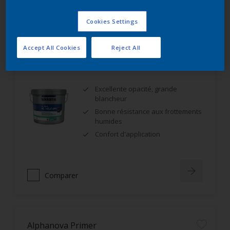
Comparer
Cookies Settings
Accept All Cookies
Reject All
Alpha BL Velours
Excellente opacité, grande
blancheur
Bonne résistance aux frottements
humides
Confort d'application
Comparer
Alphanova Primer