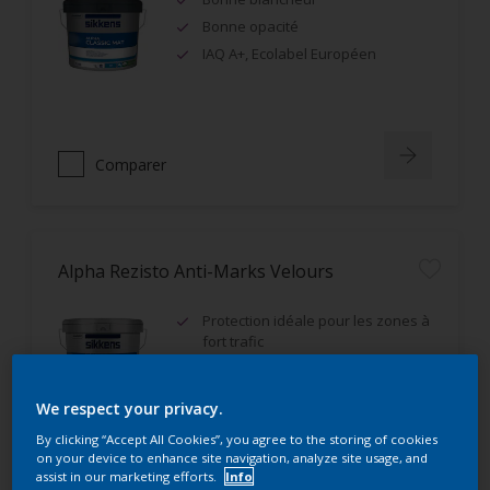
Bonne opacité
IAQ A+, Ecolabel Européen
Comparer
Alpha Rezisto Anti-Marks Velours
Protection idéale pour les zones à
fort trafic
Excellente résistance aux
frottements humides (classe 1)
We respect your privacy.
Très bon rendement
By clicking “Accept All Cookies”, you agree to the storing of cookies
on your device to enhance site navigation, analyze site usage, and
assist in our marketing efforts.
Info