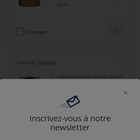
durée
Comparer
Cetol BL Opaque
Aspect esthétique durable, finition
satin, film microporeux
Opacifiant, idéal sur bois grisaillés
ou d'aspect hétérogène
Résistance aux UV et durabilité du
film
Inscrivez-vous à notre
newsletter
Comparer