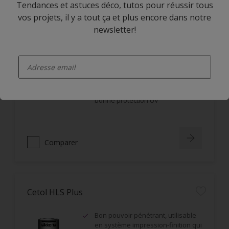
Tendances et astuces déco, tutos pour réussir tous
vos projets, il y a tout ça et plus encore dans notre
newsletter!
Cetol BL Hydratol
enter-your-email
Application horizontale et verticale
Non filmogène, ne s'écaille pas
Imprégnation en profondeur,
bonne protection UV
Comparer
Cetol HLS Plus
Bon pouvoir pénétrant, utilisable
en système impression-finition qui