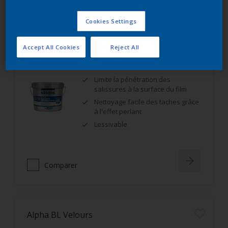
Comparer
Cookies Settings
Accept All Cookies
Reject All
Alpha Rezisto Easy Clean Mat Velouté
Limite la pénétration des
salissures à la surface du film
Nettoyage facile des taches grâce
à l'effet perlant
Lessivable
Comparer
Alpha BL Velours