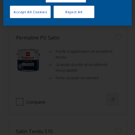
Comparer
Accept All Cookies
Reject All
Permaline PU Satin
Facile d'application et excellent
tendu
Grande dureté et excellente
lessivabilité
Forte opacité en teintes
Comparer
Satin Tendu S10