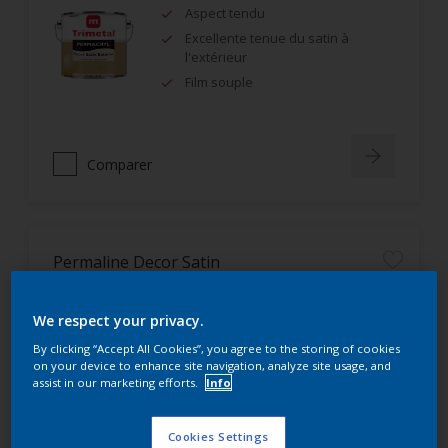
Aspect tendu
Excellente tenue du satin à
l'extérieur
Film souple
Comparer
Permaline Decor Satin
Pouvoir opacifiant et garnissant
We respect your privacy.
élevé
By clicking “Accept All Cookies”, you agree to the storing of cookies
Système 3 en 1 : Impression,
on your device to enhance site navigation, analyze site usage, and
couche intermédiaire et finition
assist in our marketing efforts.
Info
Excellente tenue des teintes
Cookies Settings