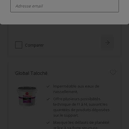
Imperméable aux eaux de
ruissellement.
Masque les défauts de planéité
grâce à sa forte structure.
Comparer
Global Taloché
Imperméable aux eaux de
ruissellement.
Offre plusieurs possibilités
technique de I1 à I4, suivant les
quantités de produits déposées
sur le support.
Masque les défauts de planéité
grâce à sa forte structure.