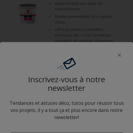
Imperméable aux eaux de
ruissellement.
Bonne perméabilité à la vapeur
d'eau.
Offre plusieurs possibilités
technique de I1 à I4, suivant les
quantités de produits déposées
sur le support.
Comparer
Inscrivez-vous à notre
newsletter
Global Taloché NG
Tendances et astuces déco, tutos pour réussir tous
vos projets, il y a tout ça et plus encore dans notre
Offre plusieurs possibilités
newsletter!
technique de I1 à I4, suivant les
quantités de produits déposées
sur le support.
enter-your-email