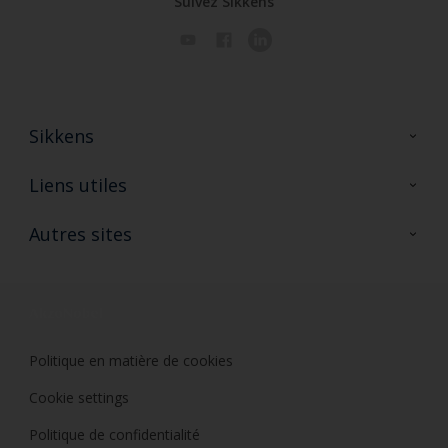
Suivez Sikkens
Sikkens
A propos de Sikkens
Liens utiles
Contactez nous
Ouvrir un magasin PASS
Autres sites
Trimetal
Sikkens Solutions
Polyfilla Pro
Wiki Peinture
Développement durable
Où jeter son pot de peinture ?
Politique en matière de cookies
Cookie settings
Politique de confidentialité