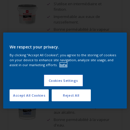
S’utilise en intermédiaire et
finition.
Imperméable aux eaux de
ruissellement.
Bonne perméabilité à la vapeur
d’eau élevée.
We respect your privacy.
By clicking “Accept All Cookies”, you agree to the storing of cookies
Comparer
on your device to enhance site navigation, analyze site usage, and
assist in our marketing efforts.
Info
Cookies Settings
Globacryl Mat
Accept All Cookies
Reject All
Pouvoir opacifiant élevé.
Bonne tenue aux intempéries et
aux alcalins.
Bonne perméabilité à la vapeur
d'eau.