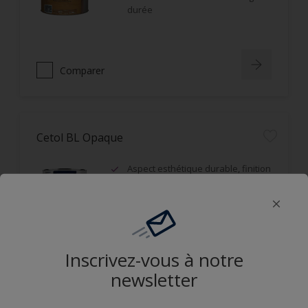
durée
Comparer
Cetol BL Opaque
Aspect esthétique durable, finition
satin, film microporeux
Opacifiant, idéal sur bois grisaillés
ou d'aspect hétérogène
Résistance aux UV et durabilité du
film
Inscrivez-vous à notre
newsletter
Comparer