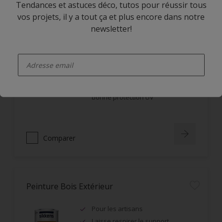
Tendances et astuces déco, tutos pour réussir tous
vos projets, il y a tout ça et plus encore dans notre
newsletter!
Cetol BL Hydratol
enter-your-email
Application horizontale et verticale
Non filmogène, ne s'écaille pas
Imprégnation en profondeur,
bonne protection UV
Comparer
Peinture Bois Extérieur
Pour les artisans
Laisse respirer le support