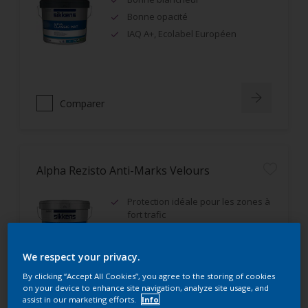
Bonne opacité
IAQ A+, Ecolabel Européen
Comparer
Alpha Rezisto Anti-Marks Velours
Protection idéale pour les zones à
fort trafic
Excellente résistance aux
frottements humides (classe 1)
We respect your privacy.
Très bon rendement
By clicking “Accept All Cookies”, you agree to the storing of cookies
on your device to enhance site navigation, analyze site usage, and
assist in our marketing efforts.
Info