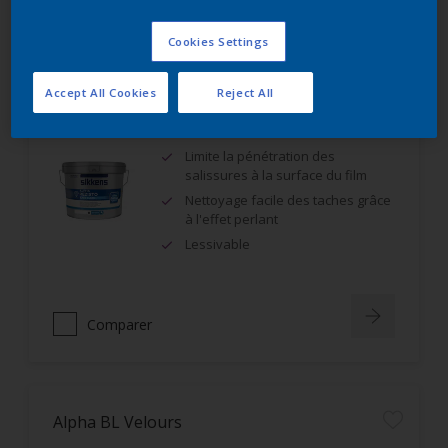
Comparer
Cookies Settings
Accept All Cookies
Reject All
Alpha Rezisto Easy Clean Mat Velouté
Limite la pénétration des
salissures à la surface du film
Nettoyage facile des taches grâce
à l'effet perlant
Lessivable
Comparer
Alpha BL Velours