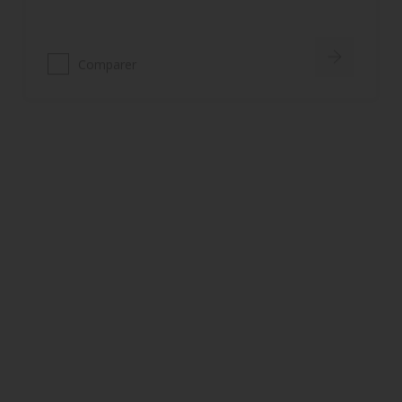
Comparer
Cetol BLX-Pro Top
Bonne élasticité et souplesse du
film
Protection intensive et de longue
durée
Comparer
Cetol BL Opaque