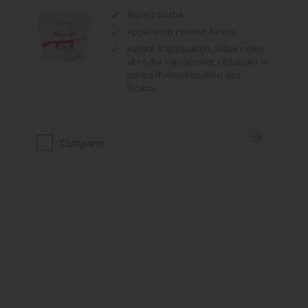
Facilité d’application, faible odeur
et sèche rapidement, réduisant le
temps d’immobilisation des
locaux.
Comparer
Peinture Intérieure Mate
Pour les particuliers
Confort d'application : facile et
sans éclaboussures
Temps ouvert optimal :
phénomènes de reprise limités