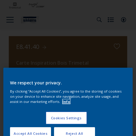
E8.41.40
Carte Inspiration Bois Trimetal
We respect your privacy.
Changer de couleur
By clicking “Accept All Cookies”, you agree to the storing of cookies
on your device to enhance site navigation, analyze site usage, and
assist in our marketing efforts.
Info
Trouvez les produits pour votre
projet
Cookies Settings
1
Produits trouvés
Accept All Cookies
Reject All