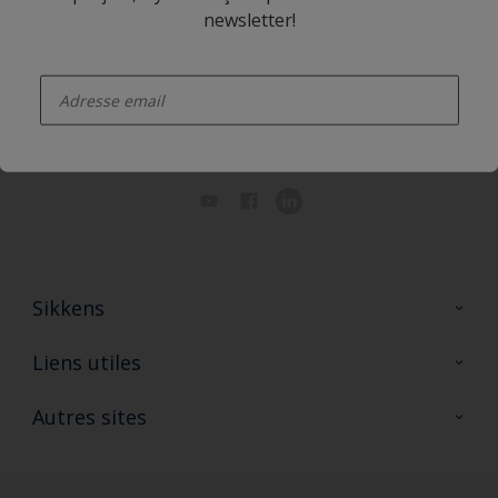
Application Sikkens Expert
newsletter!
enter-your-email
Suivez Sikkens
Sikkens
A propos de Sikkens
Liens utiles
Contactez nous
Ouvrir un magasin PASS
Autres sites
Trimetal
Sikkens Solutions
Polyfilla Pro
Wiki Peinture