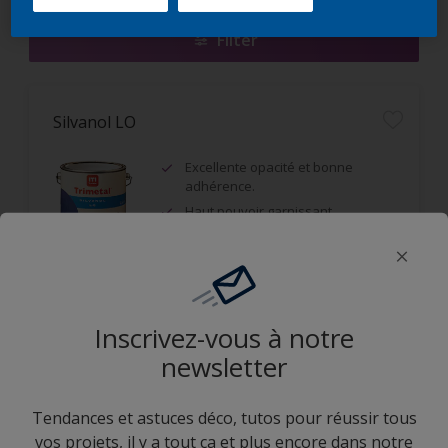
Filter
Silvanol LO
Excellente opacité et bonne
adhérence.
Haut pouvoir garnissant.
Grande résistance aux
intempéries et aux UV.
Inscrivez-vous à notre
Comparer
newsletter
Tendances et astuces déco, tutos pour réussir tous
vos projets, il y a tout ça et plus encore dans notre