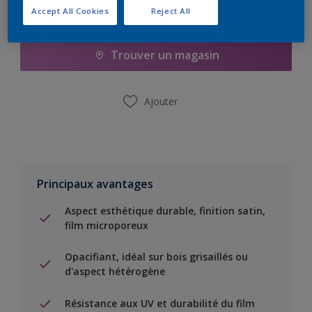
Accept All Cookies
Reject All
Ajouter à la liste d’achats
Trouver un magasin
Ajouter
Principaux avantages
Aspect esthétique durable, finition satin,
film microporeux
Opacifiant, idéal sur bois grisaillés ou
d'aspect hétérogène
Résistance aux UV et durabilité du film