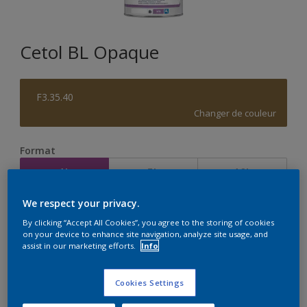
Cetol BL Opaque
F3.35.40
Changer de couleur
Format
1L
5L
10L
We respect your privacy.
Quantité
Calculateur de peinture
By clicking “Accept All Cookies”, you agree to the storing of cookies
on your device to enhance site navigation, analyze site usage, and
Calculer
assist in our marketing efforts.
Info
Cookies Settings