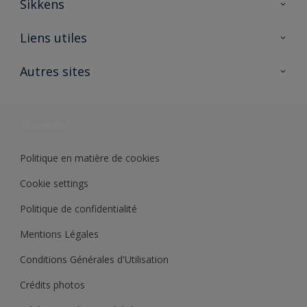
Sikkens
A propos de Sikkens
Liens utiles
Contactez nous
Ouvrir un magasin PASS
Autres sites
Trimetal
Sikkens Solutions
Polyfilla Pro
Wiki Peinture
Développement durable
Où jeter son pot de peinture ?
Politique en matière de cookies
Cookie settings
Politique de confidentialité
Mentions Légales
Conditions Générales d'Utilisation
Crédits photos