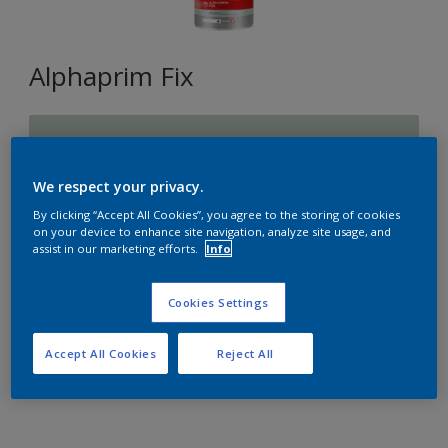
Alphaprim Fix
L2.05.77
Changer de couleur
We respect your privacy.
By clicking “Accept All Cookies”, you agree to the storing of cookies
Format
on your device to enhance site navigation, analyze site usage, and
assist in our marketing efforts.
Info
15 L
Cookies Settings
Quantité
Accept All Cookies
Reject All