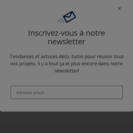
Application Sikkens Expert
Inscrivez-vous à notre
newsletter
Suivez Sikkens
Tendances et astuces déco, tutos pour réussir tous
vos projets, il y a tout ça et plus encore dans notre
newsletter!
Sikkens
enter-your-email
A propos de Sikkens
Liens utiles
Contactez nous
Ouvrir un magasin PASS
Autres sites
Trimetal
Sikkens Solutions
Polyfilla Pro
Wiki Peinture