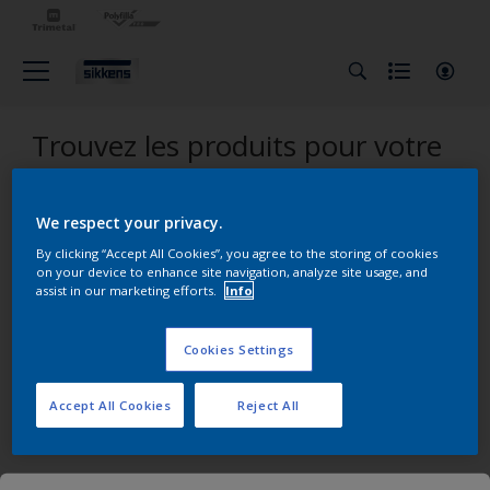
Trouvez les produits pour votre
projet
We respect your privacy.
0
Produits trouvés
By clicking “Accept All Cookies”, you agree to the storing of cookies
on your device to enhance site navigation, analyze site usage, and
Filter
assist in our marketing efforts.
Info
Cookies Settings
Désolé, nous n'avons pas trouvé le produit que vous
recherchiez.Cliquez sur 'Effacer tout' pour recommencer et
Accept All Cookies
Reject All
découvrir nos autres produits.